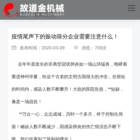
网站首页
首页
>
新闻资讯
关于我们
疫情尾声下的振动筛分企业需要注意什么！
主营产品
发布时间：2020-03-09
浏览：709次
成功案例
去年年底发生的非典型冠状肺炎如一场山洪猛兽，咆哮着
生产设备
重进神州华夏，给这个古老的文明古国很大的冲击，在很短
新闻资讯
的时间内，感染人数不断攀升！大批的医院告急，**短缺，
像是一场战役！
乐投（中国）
**万众一心，众志成城，历时一个多月，终于控制住局
面！确诊人数不断减少，因感染肺炎的伤亡情况也不断下
降，我们也看到了胜利的曙光！