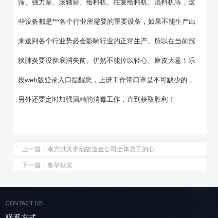
筛
、
强力筛
、
滚轴筛
、
给料机
、
往复给料机
、
混料机
等，这
些设备都是***各个行业所需要的重要设备，如果不能生产出
来送到各个行业势必会影响行业的正常生产。所以在当前冠
状肺炎要没彻底消失前。仍然不能掉以轻心、麻皮大意！
乐
投web版登录入口
提醒您，上班工作带口罩是不可缺少的，
另外还要定时加强酒精的消毒工作，直到获取胜利！
上一篇：
南方洪灾牵动故道金公司全体员工的心
下一篇：
春华秋实
CONTACT US
联系方式