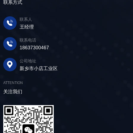
在筛面上受到连续抛掷，从而实现固体颗粒与液
产品筛体强度高，坚实耐用，可长时间高强度稳
联系方式
求。 在建筑行业中，脱水筛被广泛应用于砂
体之间的分离。 脱水筛筛板采用模块式设
定作业。另外，该直线筛设备维护保养便捷，只
石料厂的水洗砂脱水处理。水洗砂在生产过程中
计，无需螺栓即可安装，维护更换便捷，仅需要
需要定期检查、清洁、添加润滑油，即可保证振
需要去除表面的泥土和杂质，这时候就需要用脱
联系人
3-5分钟即可完成筛板更换，显著减少了停机维护
动筛的正常运行和使用寿命。 绿色节能，引
水筛，通过脱水筛对物料进行处理，可以确保砂
王经理
的时间。其筛网具备自清洁功能，可轻松清除粘
领未来 追求筛分效率的同时，故道金机械也
子的质量符合建筑要求，为建筑工程提供高质量
附在筛网上的物料，预防筛料堵网。此外，脱水
积极响应国家环保政策，部分直线筛筛体采用全
联系电话
的建筑材料。 在食品行业中，脱水筛可以用
筛还配备了橡胶隔振弹簧作为减震装置，很好地
封闭设计，降低噪音与粉尘污染，为构建绿色建
18637300467
于水果、蔬菜沥水，还可以用于果汁、酒类、调
降低设备运行时产生的噪音，为用户创造更加舒
材产业贡献力量。 如今，故道金机械直线筛
味品等液态食品的过滤和分离，为后续食材储
适的工作环境。 脱水筛体积相对较小，单位
已广泛应用于各类建材物料的筛分作业中，成为
公司地址
存、运输及使用提供便利。 ▲故道金机械双
面积处理量大，可够满足多种物料的脱水作业的
了众多建材企业的信赖之选。如果您也希望提升
新乡市小店工业区
层高频脱水振动筛 说了这么多，相信大家对
要求，支持24小时不间断的连续干排作业，提升
建材物料的筛分效率，欢迎随时乐投（中国），
脱水筛的重要性有了更加清晰地认识，在产品采
生产线脱水效率。 ▲脱水振动筛 脱水筛
故道金机械将提供高质量的产品，竭诚为您服
ATTENTION
购时，也一定要擦亮眼睛。故道金机械深耕振动
适用于金属矿山、非金属矿山以及煤矿等领域的
务！
关注我们
筛分行业多年，拥有丰富的生产经验和出色的技
尾矿处理。通过脱水筛的处理，尾矿的含水量大
术实力，我们生产的脱水筛产品，品质稳定，生
大降低，干排效果好，为矿山企业带来了显著的
产效率高，使用维护便利，能够满足不同行业，
经济效益和社会效益。脱水筛同样适用于电力、
不同客户的多样化需求，助力生产提效。
制糖、制盐、污水厂等领域，助力对细颗粒物料
的干湿分级、脱水、脱介、脱泥。