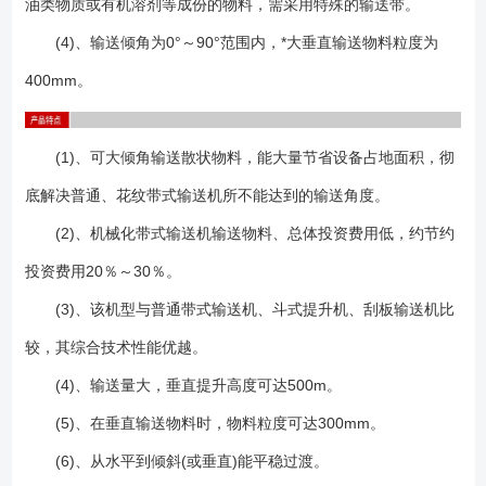
油类物质或有机溶剂等成份的物料，需采用特殊的输送带。
取代的四台原有埋刮板输送机的总装机功率为44kW。 (6)垂直挡边机
还可以在机头和机尾设置任意长度的水平输送段，便于和其他设备衔接。
(4)、输送倾角为0°～90°范围内，*大垂直输送物料粒度为
（7）结构灵活多样，可根据现场工艺的不同设计出不同的结构（图下
400mm。
图）。 1.波状挡边输送带：在输送机中起曳引和承载作用。波状挡
边、横隔板和基带形成了输送物料的"闸"形容器,从而实现大倾角输
送。 2.驱动装置：是输送机中的动力部分。系由Y系列电动机,ZJ型轴
(1)、可大倾角输送散状物料，能大量节省设备占地面积，彻
装式减速器,楔块式逆止器组成。 3.传动滚筒：是动力传递的主要部件,
底解决普通、花纹带式输送机所不能达到的输送角度。
输送带借其与传动滚筒之间的摩擦力而运行。本系列传动滚筒有胶面和光
面之分,胶面滚筒是为了增加滚筒和输送带之间的附着力。 4.改向滚
(2)、机械化带式输送机输送物料、总体投资费用低，约节约
筒：用于改变输送带的运行方向。改向滚筒用于输送带下表面(非承载
投资费用20％～30％。
面)。 5.压带轮：用于改变输送带的运行方向,压带轮用于输送带上表面
(承载面)。 6.托辊：托辊用于支承输送带和带上的物料、使其稳定运
(3)、该机型与普通带式输送机、斗式提升机、刮板输送机比
行。本系列有上平行托辊、下平型托辊两种型式。 7.托带辊：托带辊
较，其综合技术性能优越。
用于在凸弧段机架上支承输送带下分支,其支承于挡边输送带两侧的空边
(4)、输送量大，垂直提升高度可达500m。
上。若干组托带辊形成一个圆弧段用于使输送带改向。托带辊采用悬臂支
承。 8.立辊：立辊用于***输送带跑偏,并安装在上、下过度段机架上。
(5)、在垂直输送物料时，物料粒度可达300mm。
每个过滤段机架上设有4个,上、下分各两个。 9.拍打轮清料装置:用于
(6)、从水平到倾斜(或垂直)能平稳过渡。
拍打输送带背面,震落粘在输送带上的物料。 10.拉紧装置：它的作用