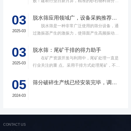
败！建材行业日新月异，精准的砂石物料筛分工
具成为了确保工程质量，提升生产效率的关键。
03
故道金机械，深耕振动筛分领域三十载，推出多
脱水筛应用领域广，设备采购推荐选择实力厂家
款高质量直线筛设备，以稳定的筛分质量，强大
脱水筛是一种非常广泛使用的筛分设备，通
的处理能力，提供建材砂石物料筛分解决方
2025-03
过激振器产生的激振力，使筛面产生高频振动，
案。 ▲故道金机械直线振动筛 布局合
物料在筛面上受到连续抛掷，从而实现固体颗粒
理，精准分级 故道金机械拥有强大的技术团
03
与液体之间的分离。在多个行业中，脱水筛都发
脱水筛：尾矿干排的得力助手
队，产品设计时考虑机械结构、动力学特性和操
挥着不可或缺的作用。故道金机械带大家一起了
在矿产资源开发与利用中，尾矿处理一直是
作便捷性，其生产的直线筛产品使用时，物料在
解。 ▲故道金机械单层高频脱水振动筛
2025-03
行业关注的重 点。采用干排方式处理尾矿，不仅
筛面快速且均匀分布，筛孔不堵塞，筛分效率
在采矿业中，脱水筛经常被用于尾矿和精矿的脱
可节约企业生态环境治理资金，减少节能减排和
高，筛分精度高，为建材产品带来稳定可靠的质
水处理。选矿完成后，尾矿处理过程中需要脱水
05
尾矿库维护费用，还可回收尾矿中的有价成分，
量提升。 智能调控，灵活应对 故道金机
筛分破碎生产线已经安装完毕，调试生产中
筛协助去除多余的水分，以便于尾矿的堆放或再
提高企业经济效益。尾矿干排过程中，少不了振
械直线筛可加装plc控制系统，实现远程操控。用
利用；在精矿进行进一步加工前，也需要通过脱
动筛分设备的助力，脱水筛，凭借强大的性能优
2024-03
户可根据实际需求轻松调整振幅、频率等筛分参
水筛进行脱水处理，以提高其品质和后续加工效
势，成为了尾矿干排系统中经常使用的明星产
数，使故道金机械直线筛能够轻松应对不同材质
率。 在煤炭行业中，脱水筛主要用于煤泥的
品。 ▲脱水振动筛 脱水筛，专为处理含
与粒度的筛分挑战，提升筛分效率。 坚实耐
脱水处理。煤泥是煤炭洗选过程中的副产品，含
水物料而生，该设备通过激振器产生的激振力，
用，维护省心 故道金机械直线振动筛优选高
有大量的水分，使用脱水筛进行处理，可以将煤
使筛面产生高频振动，含水物料进入振动筛后，
CONTACT US
质量材料，生产环节层层把控，生产出的振动筛
泥中的水分去除，使其达到后续加工的要