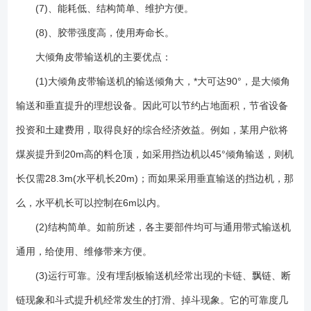
有:1.使输送带具有足够的张力,保证输送带和传动滚筒间不打滑。2.***输送
(7)、能耗低、结构简单、维护方便。
带在各支承间的垂度,使输送机正常运转。本系列采用螺旋拉紧装置。
(8)、胶带强度高，使用寿命长。
11.机架、头部漏斗、头部护罩、导料槽、中间架、中间架支腿等：在输送
大倾角皮带输送机的主要优点：
机中分别起支承、防尘和导料作用。本系列中间架支腿有低式、中式和高
式三种。下水平段和倾斜只配用低式中间架支腿,而上下水平段根据不同的
(1)大倾角皮带输送机的输送倾角大，*大可达90°，是大倾角
头架(低式、中式和高式头架)分别配用不同的中间架支腿(低式、中式和高
输送和垂直提升的理想设备。因此可以节约占地面积，节省设备
式中间架支腿)。 1、 尾架（带张紧装置） 2、尾架 3、挡边输送带
4、导料槽 5、凹弧段支架 6、压带轮 7、改向轮 8、中间架 9、中间架支
投资和土建费用，取得良好的综合经济效益。例如，某用户欲将
架 10、凸弧段支架 11、凸弧段改向轮12、头架 13、拍打器 14、头罩
煤炭提升到20m高的料仓顶，如采用挡边机以45°倾角输送，则机
15、驱动辊（含动力） 16、下料斗 （1）依照产品结构中基本布置形
长仅需28.3m(水平机长20m)；而如果采用垂直输送的挡边机，那
式选取合适的工艺结构； （2）设备常用材质有碳钢与不锈钢等；
（3）常用的皮带材质有天然橡胶、PVC橡胶等； （4）设备结构可做
么，水平机长可以控制在6m以内。
成密封与敞开两种；
(2)结构简单。如前所述，各主要部件均可与通用带式输送机
通用，给使用、维修带来方便。
(3)运行可靠。没有埋刮板输送机经常出现的卡链、飘链、断
链现象和斗式提升机经常发生的打滑、掉斗现象。它的可靠度几