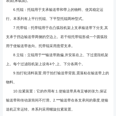
表面(承载面)。
6.托辊：托辊用于支承输送带和带上的物料、使其稳定运
行。本系列有上平行托辊、下平型托辊两种型式。
7.托带辊：托带辊用于在凸弧段机架上支承输送带下分支,其
支承于挡边输送带两侧的空边上。若干组托带辊形成一个圆弧段
用于使输送带改向。托带辊采用悬臂支承。
8.立辊：立辊用于***输送带跑偏,并安装在上、下过度段机架
上。每个过滤段机架上设有4个,上、下分各两个。
9.拍打轮清料装置:用于拍打输送带背面,震落粘在输送带上的
物料。
10.拉紧装置：它的作用有:1.使输送带具有足够的张力,保证
输送带和传动滚筒间不打滑。2.***输送带在各支承间的垂度,使输
送机正常运转。本系列采用螺旋拉紧装置。