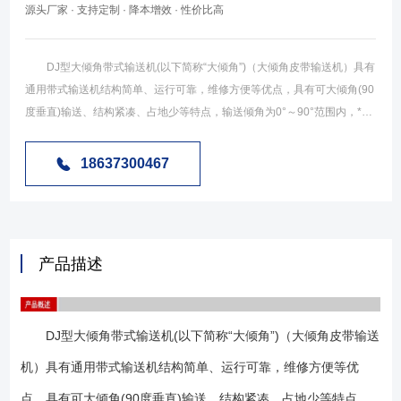
源头厂家 · 支持定制 · 降本增效 · 性价比高
DJ型大倾角带式输送机(以下简称“大倾角”)（大倾角皮带输送机）具有
通用带式输送机结构简单、运行可靠，维修方便等优点，具有可大倾角(90
度垂直)输送、结构紧凑、占地少等特点，输送倾角为0°～90°范围内，*大
垂直输送物料粒度为400mm。因而是大倾角(或垂直)输送的理想设备。在
井下采矿工程、露天采矿、大型自卸船等方而都有所采用，用于钢厂的高
18637300467
炉上料产生了良好的经济效益。 大倾角皮带输送机的应用范围：
(1)、大倾角皮带输送机为一般用途的散状物料连续输送设备，但采用的是
具有波状挡边和横隔板的输送带。因此，特别适用于大倾角及垂直90°输
送。 (2)、大倾角皮带输送机可用于煤碳、化工、冶金、电力、轻工、
产品描述
粮食、港口等行业，在工作环境温度为-15℃～＋40℃的范围内输送堆积比
重为0.5—4.2t／m3的各种散状物料。 (3)、对于输送有特殊要求的物
料，如：高温、具有酸、碱、油类物质或有机溶剂等成份的物料，需采用
DJ型大倾角带式输送机(以下简称“大倾角”)（大倾角皮带输送
特殊的输送带。 (4)、输送倾角为0°～90°范围内，*大垂直输送物料粒
度为400mm。 (1)、可大倾角输送散状物料，能大量节省设备占地面
机）具有通用带式输送机结构简单、运行可靠，维修方便等优
积，彻底解决普通、花纹带式输送机所不能达到的输送角度。 (2)、机
点，具有可大倾角(90度垂直)输送、结构紧凑、占地少等特点，