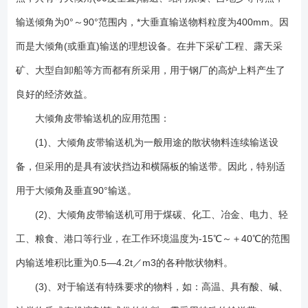
械化带式输送机输送物料、总体投资费用低，约节约投资费用20％～
30％。 (3)、该机型与普通带式输送机、斗式提升机、刮板输送机比
输送倾角为0°～90°范围内，*大垂直输送物料粒度为400mm。因
较，其综合技术性能优越。 (4)、输送量大，垂直提升高度可达
而是大倾角(或垂直)输送的理想设备。在井下采矿工程、露天采
500m。 (5)、在垂直输送物料时，物料粒度可达300mm。 (6)、从
矿、大型自卸船等方而都有所采用，用于钢厂的高炉上料产生了
水平到倾斜(或垂直)能平稳过渡。 (7)、能耗低、结构简单、维护方
便。 (8)、胶带强度高，使用寿命长。 大倾角皮带输送机的主要优
良好的经济效益。
点： (1)大倾角皮带输送机的输送倾角大，*大可达90°，是大倾角输送
大倾角皮带输送机的应用范围：
和垂直提升的理想设备。因此可以节约占地面积，节省设备投资和土建费
用，取得良好的综合经济效益。例如，某用户欲将煤炭提升到20m高的料
(1)、大倾角皮带输送机为一般用途的散状物料连续输送设
仓顶，如采用挡边机以45°倾角输送，则机长仅需28.3m(水平机长20m)；
备，但采用的是具有波状挡边和横隔板的输送带。因此，特别适
而如果采用垂直输送的挡边机，那么，水平机长可以控制在6m以内。
用于大倾角及垂直90°输送。
(2)结构简单。如前所述，各主要部件均可与通用带式输送机通用，给使
用、维修带来方便。 (3)运行可靠。没有埋刮板输送机经常出现的卡
(2)、大倾角皮带输送机可用于煤碳、化工、冶金、电力、轻
链、飘链、断链现象和斗式提升机经常发生的打滑、掉斗现象。它的可靠
工、粮食、港口等行业，在工作环境温度为-15℃～＋40℃的范围
度几乎与通常带式输送机相等。 (4)运行平稳、噪声小。 (5)由于不
存在装料时的挖掘阻力和运行时物料的内摩擦、外摩擦阻力，因此能耗
内输送堆积比重为0.5—4.2t／m3的各种散状物料。
小。例如，在鲁南化肥厂使用的两台提升高度各为19.28m、输送能力各为
(3)、对于输送有特殊要求的物料，如：高温、具有酸、碱、
25t／h的输送碎煤的垂直挡边机，其每台的装机功率仅4kW，而被它们所